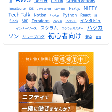
Docker
GitHub Actions
GitHub
AI
NIFTY
Next.js
InnerSource
iOS
Lambda
JavaScript
Tech Talk
Python
Notion
React
S3
PickUp
インタビュ
Terraform
Slack
SRE
Zapier
イベント
ハッカ
スクラム
ー
インナーソース
スクラムマスター
初心者向け
ソン
リレーブログ
新卒
登壇