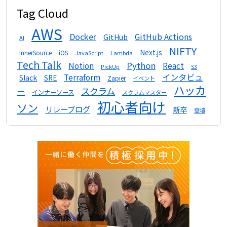
Tag Cloud
AWS
Docker
GitHub Actions
GitHub
AI
NIFTY
Next.js
InnerSource
iOS
Lambda
JavaScript
Tech Talk
Python
Notion
React
S3
PickUp
インタビュ
Terraform
Slack
SRE
Zapier
イベント
ハッカ
スクラム
ー
インナーソース
スクラムマスター
初心者向け
ソン
リレーブログ
新卒
登壇