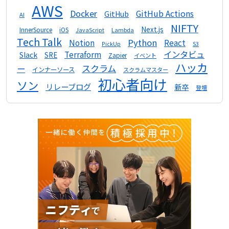
AWS
Docker
GitHub Actions
GitHub
AI
NIFTY
Next.js
InnerSource
iOS
Lambda
JavaScript
Tech Talk
Python
Notion
React
S3
PickUp
インタビュ
Terraform
Slack
SRE
Zapier
イベント
ハッカ
スクラム
ー
インナーソース
スクラムマスター
初心者向け
ソン
リレーブログ
新卒
登壇