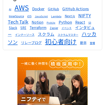
AWS
Docker
GitHub Actions
GitHub
AI
NIFTY
Next.js
InnerSource
iOS
Lambda
JavaScript
Tech Talk
Python
Notion
React
S3
PickUp
インタビュ
Terraform
Slack
SRE
Zapier
イベント
ハッカ
スクラム
ー
インナーソース
スクラムマスター
初心者向け
ソン
リレーブログ
新卒
登壇