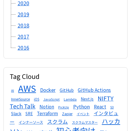
2020
2019
2018
2017
2016
Tag Cloud
AWS
Docker
GitHub Actions
GitHub
AI
NIFTY
Next.js
InnerSource
iOS
Lambda
JavaScript
Tech Talk
Python
Notion
React
S3
PickUp
インタビュ
Terraform
Slack
SRE
Zapier
イベント
ハッカ
スクラム
ー
インナーソース
スクラムマスター
初心者向け