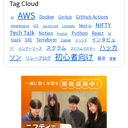
Tag Cloud
AWS
Docker
GitHub Actions
GitHub
AI
NIFTY
Next.js
InnerSource
iOS
Lambda
JavaScript
Tech Talk
Python
Notion
React
S3
PickUp
インタビュ
Terraform
Slack
SRE
Zapier
イベント
ハッカ
スクラム
ー
インナーソース
スクラムマスター
初心者向け
ソン
リレーブログ
新卒
登壇