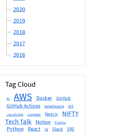
2020
2019
2018
2017
2016
Tag Cloud
AWS
Docker
GitHub
AI
GitHub Actions
InnerSource
iOS
NIFTY
Next.js
Lambda
JavaScript
Tech Talk
Notion
PickUp
Python
React
Slack
SRE
S3