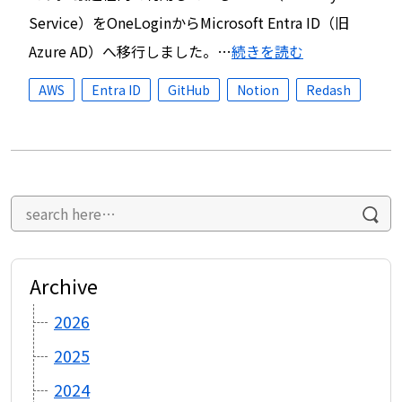
Service）をOneLoginからMicrosoft Entra ID（旧
Azure AD）へ移行しました。…
続きを読む
AWS
Entra ID
GitHub
Notion
Redash
Archive
2026
2025
2024