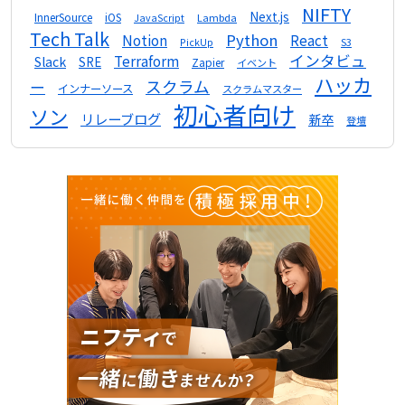
NIFTY
Next.js
InnerSource
iOS
Lambda
JavaScript
Tech Talk
Python
Notion
React
S3
PickUp
インタビュ
Terraform
Slack
SRE
Zapier
イベント
ハッカ
スクラム
ー
インナーソース
スクラムマスター
初心者向け
ソン
リレーブログ
新卒
登壇