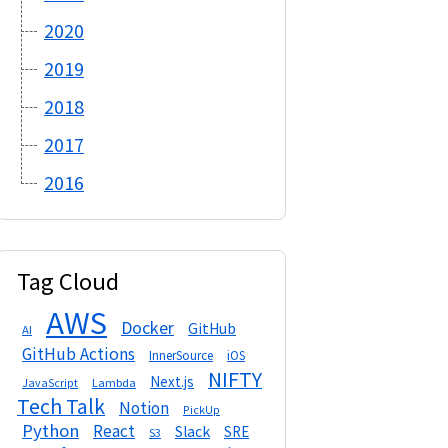
2020
2019
2018
2017
2016
Tag Cloud
AWS
Docker
GitHub
AI
GitHub Actions
InnerSource
iOS
NIFTY
Next.js
Lambda
JavaScript
Tech Talk
Notion
PickUp
Python
React
Slack
SRE
S3