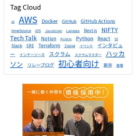
Tag Cloud
AWS
Docker
GitHub Actions
GitHub
AI
NIFTY
Next.js
InnerSource
iOS
Lambda
JavaScript
Tech Talk
Python
Notion
React
S3
PickUp
インタビュ
Terraform
Slack
SRE
Zapier
イベント
ハッカ
スクラム
ー
インナーソース
スクラムマスター
初心者向け
ソン
リレーブログ
新卒
登壇