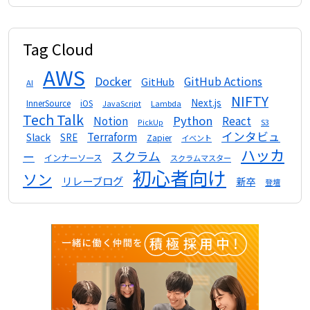
Tag Cloud
AWS
Docker
GitHub Actions
GitHub
AI
NIFTY
Next.js
InnerSource
iOS
Lambda
JavaScript
Tech Talk
Python
Notion
React
S3
PickUp
インタビュ
Terraform
Slack
SRE
Zapier
イベント
ハッカ
スクラム
ー
インナーソース
スクラムマスター
初心者向け
ソン
リレーブログ
新卒
登壇