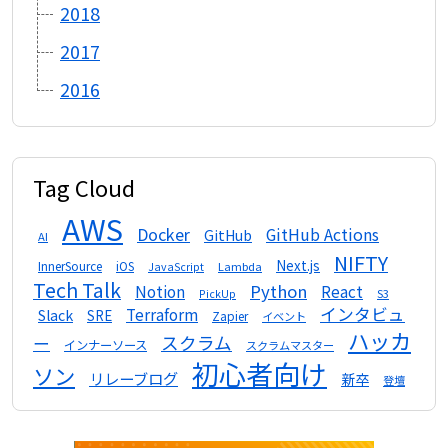
2018
2017
2016
Tag Cloud
AWS
Docker
GitHub Actions
GitHub
AI
NIFTY
Next.js
InnerSource
iOS
Lambda
JavaScript
Tech Talk
Python
Notion
React
S3
PickUp
インタビュ
Terraform
Slack
SRE
Zapier
イベント
ハッカ
スクラム
ー
インナーソース
スクラムマスター
初心者向け
ソン
リレーブログ
新卒
登壇