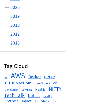
2020
2019
2018
2017
2016
Tag Cloud
AWS
Docker
GitHub
AI
GitHub Actions
InnerSource
iOS
NIFTY
Next.js
Lambda
JavaScript
Tech Talk
Notion
PickUp
Python
React
Slack
SRE
S3