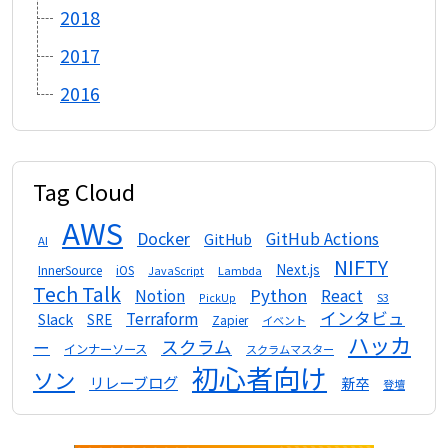
2018
2017
2016
Tag Cloud
AWS
Docker
GitHub Actions
GitHub
AI
NIFTY
Next.js
InnerSource
iOS
Lambda
JavaScript
Tech Talk
Python
Notion
React
S3
PickUp
インタビュ
Terraform
Slack
SRE
Zapier
イベント
ハッカ
スクラム
ー
インナーソース
スクラムマスター
初心者向け
ソン
リレーブログ
新卒
登壇