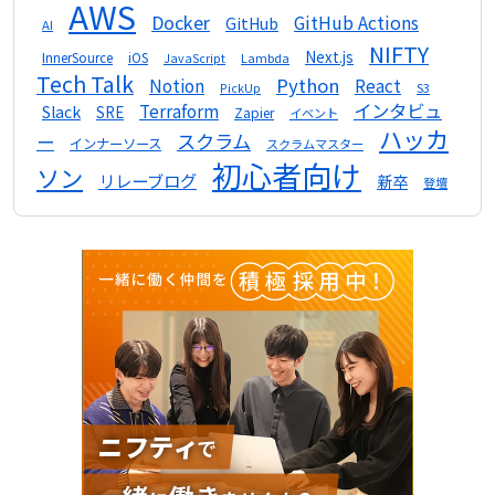
AWS
Docker
GitHub Actions
GitHub
AI
NIFTY
Next.js
InnerSource
iOS
Lambda
JavaScript
Tech Talk
Python
Notion
React
S3
PickUp
インタビュ
Terraform
Slack
SRE
Zapier
イベント
ハッカ
スクラム
ー
インナーソース
スクラムマスター
初心者向け
ソン
リレーブログ
新卒
登壇