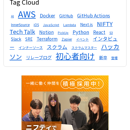
Tag Cloud
AWS
Docker
GitHub Actions
GitHub
AI
NIFTY
Next.js
InnerSource
iOS
Lambda
JavaScript
Tech Talk
Python
Notion
React
S3
PickUp
インタビュ
Terraform
Slack
SRE
Zapier
イベント
ハッカ
スクラム
ー
インナーソース
スクラムマスター
初心者向け
ソン
リレーブログ
新卒
登壇