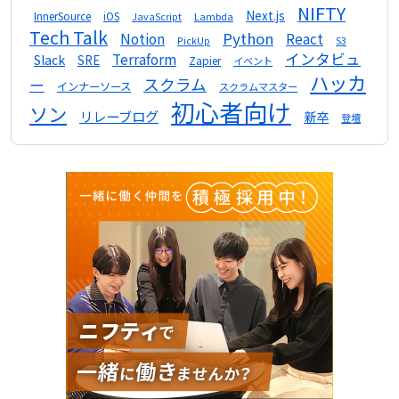
NIFTY
Next.js
InnerSource
iOS
Lambda
JavaScript
Tech Talk
Python
Notion
React
S3
PickUp
インタビュ
Terraform
Slack
SRE
Zapier
イベント
ハッカ
スクラム
ー
インナーソース
スクラムマスター
初心者向け
ソン
リレーブログ
新卒
登壇