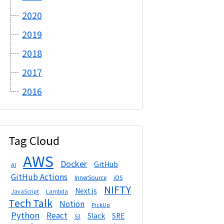
2020
2019
2018
2017
2016
Tag Cloud
AWS
Docker
GitHub
AI
GitHub Actions
InnerSource
iOS
NIFTY
Next.js
Lambda
JavaScript
Tech Talk
Notion
PickUp
Python
React
Slack
SRE
S3