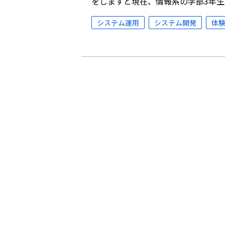
をしますと現在、情報系の学部3年生
システム運用
システム開発
体