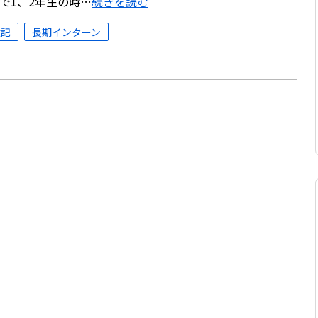
で1、2年生の時…
続きを読む
験記
長期インターン