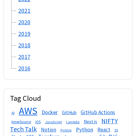
2021
2020
2019
2018
2017
2016
Tag Cloud
AWS
Docker
GitHub Actions
GitHub
AI
NIFTY
Next.js
InnerSource
iOS
Lambda
JavaScript
Tech Talk
Python
Notion
React
S3
PickUp