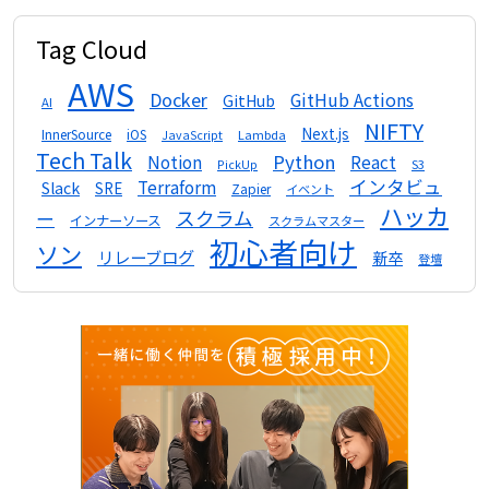
Tag Cloud
AWS
Docker
GitHub Actions
GitHub
AI
NIFTY
Next.js
InnerSource
iOS
Lambda
JavaScript
Tech Talk
Python
Notion
React
S3
PickUp
インタビュ
Terraform
Slack
SRE
Zapier
イベント
ハッカ
スクラム
ー
インナーソース
スクラムマスター
初心者向け
ソン
リレーブログ
新卒
登壇