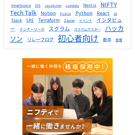
NIFTY
Next.js
InnerSource
iOS
Lambda
JavaScript
Tech Talk
Python
Notion
React
S3
PickUp
インタビュ
Terraform
Slack
SRE
Zapier
イベント
ハッカ
スクラム
ー
インナーソース
スクラムマスター
初心者向け
ソン
リレーブログ
新卒
登壇