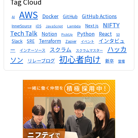
Tag Cloud
AWS
Docker
GitHub Actions
GitHub
AI
NIFTY
Next.js
InnerSource
iOS
Lambda
JavaScript
Tech Talk
Python
Notion
React
S3
PickUp
インタビュ
Terraform
Slack
SRE
Zapier
イベント
ハッカ
スクラム
ー
インナーソース
スクラムマスター
初心者向け
ソン
リレーブログ
新卒
登壇