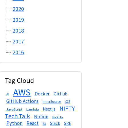
2020
2019
2018
2017
2016
Tag Cloud
AWS
Docker
GitHub
AI
GitHub Actions
InnerSource
iOS
NIFTY
Next.js
Lambda
JavaScript
Tech Talk
Notion
PickUp
Python
React
Slack
SRE
S3