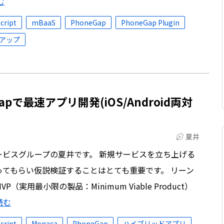
む
cript
mBaaS
PhoneGap
PhoneGap Plugin
アップ
eGapで最速アプリ開発(iOS/Android両対
夏井
ビスグループの夏井です。 新規サービスを立ち上げる
てもらい仮説検証することはとても重要です。 リーン
用最小限の製品：Minimum Viable Product）
読む
cript
Monaca
PhoneGap
ハイブリッドアプリ