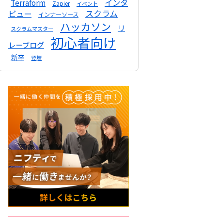
インタ
Terraform
Zapier
イベント
スクラム
ビュー
インナーソース
ハッカソン
リ
スクラムマスター
初心者向け
レーブログ
新卒
登壇