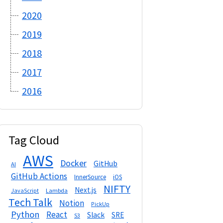
2020
2019
2018
2017
2016
Tag Cloud
AWS
Docker
GitHub
AI
GitHub Actions
InnerSource
iOS
NIFTY
Next.js
Lambda
JavaScript
Tech Talk
Notion
PickUp
Python
React
Slack
SRE
S3