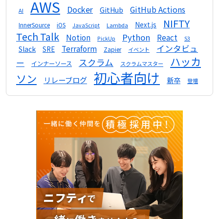
AWS
Docker
GitHub Actions
GitHub
AI
NIFTY
Next.js
InnerSource
iOS
Lambda
JavaScript
Tech Talk
Python
Notion
React
S3
PickUp
インタビュ
Terraform
Slack
SRE
Zapier
イベント
ハッカ
スクラム
ー
インナーソース
スクラムマスター
初心者向け
ソン
リレーブログ
新卒
登壇