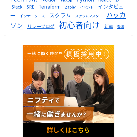
S3
PickUp
インタビュ
Terraform
Slack
SRE
Zapier
イベント
ハッカ
スクラム
ー
インナーソース
スクラムマスター
初心者向け
ソン
リレーブログ
新卒
登壇