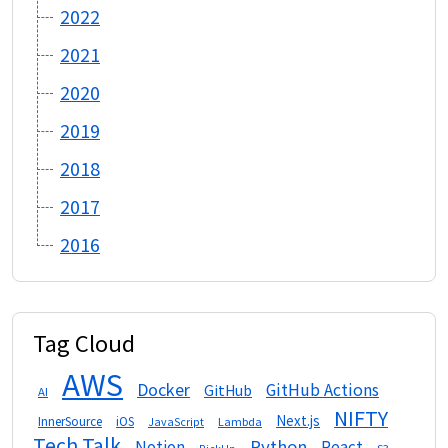
2022
2021
2020
2019
2018
2017
2016
Tag Cloud
AWS
Docker
GitHub Actions
GitHub
AI
NIFTY
Next.js
InnerSource
iOS
Lambda
JavaScript
Tech Talk
Python
Notion
React