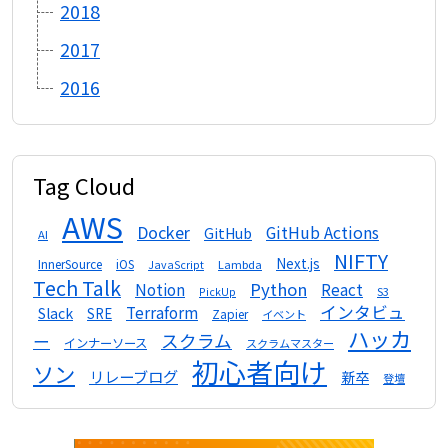
2018
2017
2016
Tag Cloud
AWS
Docker
GitHub Actions
GitHub
AI
NIFTY
Next.js
InnerSource
iOS
Lambda
JavaScript
Tech Talk
Python
Notion
React
S3
PickUp
インタビュ
Terraform
Slack
SRE
Zapier
イベント
ハッカ
スクラム
ー
インナーソース
スクラムマスター
初心者向け
ソン
リレーブログ
新卒
登壇