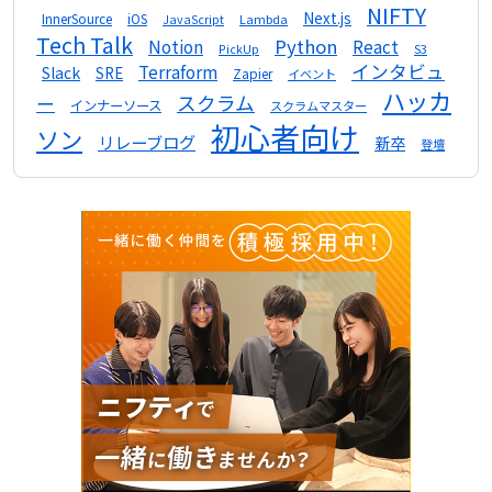
NIFTY
Next.js
InnerSource
iOS
Lambda
JavaScript
Tech Talk
Python
Notion
React
S3
PickUp
インタビュ
Terraform
Slack
SRE
Zapier
イベント
ハッカ
スクラム
ー
インナーソース
スクラムマスター
初心者向け
ソン
リレーブログ
新卒
登壇