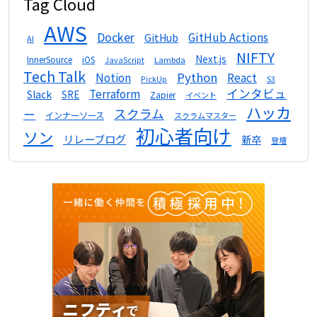
Tag Cloud
AWS
Docker
GitHub Actions
GitHub
AI
NIFTY
Next.js
InnerSource
iOS
Lambda
JavaScript
Tech Talk
Python
Notion
React
S3
PickUp
インタビュ
Terraform
Slack
SRE
Zapier
イベント
ハッカ
スクラム
ー
インナーソース
スクラムマスター
初心者向け
ソン
リレーブログ
新卒
登壇