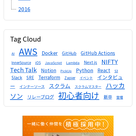
2016
Tag Cloud
AWS
Docker
GitHub Actions
GitHub
AI
NIFTY
Next.js
InnerSource
iOS
Lambda
JavaScript
Tech Talk
Python
Notion
React
S3
PickUp
インタビュ
Terraform
Slack
SRE
Zapier
イベント
ハッカ
スクラム
ー
インナーソース
スクラムマスター
初心者向け
ソン
リレーブログ
新卒
登壇