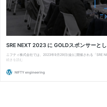
SRE NEXT 2023 に GOLDスポンサー
ニフティ株式会社では、2023年9月29日(金)に開催される「SRE 
SRE
続きを読む
NEXT
2023
NIFTY engineering
に
GOLD
ス
ポ
ン
サ
ー